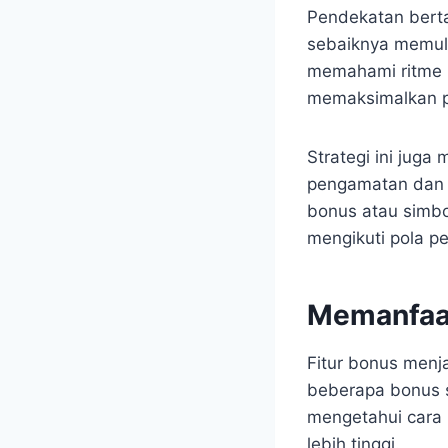
Pendekatan berta
sebaiknya memula
memahami ritme p
memaksimalkan p
Strategi ini juga
pengamatan dan 
bonus atau simbo
mengikuti pola p
Memanfaat
Fitur bonus menj
beberapa bonus 
mengetahui cara
lebih tinggi.