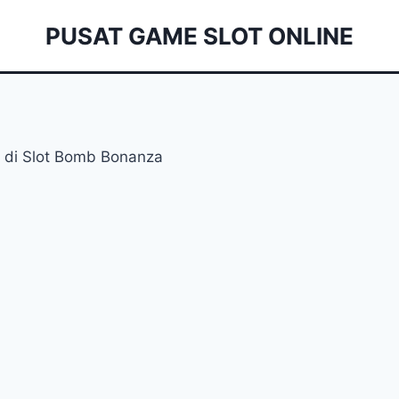
PUSAT GAME SLOT ONLINE