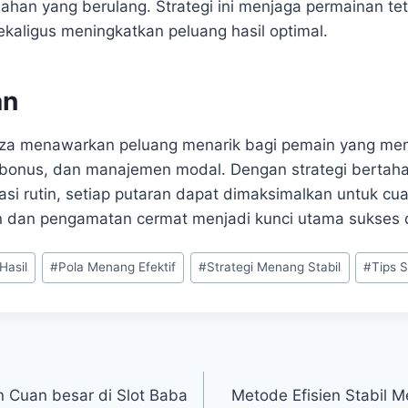
ahan yang berulang. Strategi ini menjaga permainan te
aligus meningkatkan peluang hasil optimal.
an
za menawarkan peluang menarik bagi pemain yang m
 bonus, dan manajemen modal. Dengan strategi bertah
asi rutin, setiap putaran dapat dimaksimalkan untuk cua
lin dan pengamatan cermat menjadi kunci utama sukses d
Hasil
#
Pola Menang Efektif
#
Strategi Menang Stabil
#
Tips 
in Cuan besar di Slot Baba
Metode Efisien Stabil M