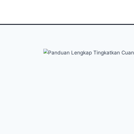
Skip
to
content