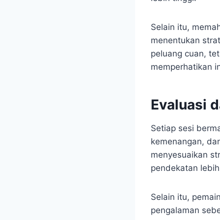
Selain itu, mem
menentukan strat
peluang cuan, te
memperhatikan in
Evaluasi d
Setiap sesi berma
kemenangan, dan
menyesuaikan str
pendekatan lebih r
Selain itu, pema
pengalaman sebel