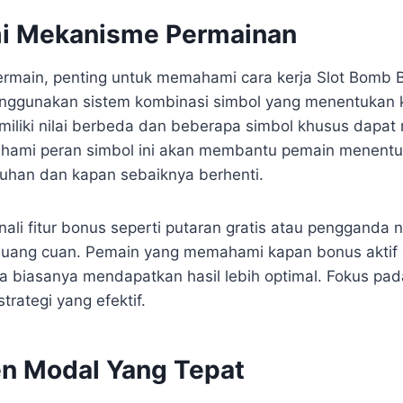
 Mekanisme Permainan
rmain, penting untuk memahami cara kerja Slot Bomb 
enggunakan sistem kombinasi simbol yang menentukan
miliki nilai berbeda dan beberapa simbol khusus dapa
ami peran simbol ini akan membantu pemain menentu
uhan dan kapan sebaiknya berhenti.
nali fitur bonus seperti putaran gratis atau pengganda ni
luang cuan. Pemain yang memahami kapan bonus aktif
biasanya mendapatkan hasil lebih optimal. Fokus pad
trategi yang efektif.
n Modal Yang Tepat