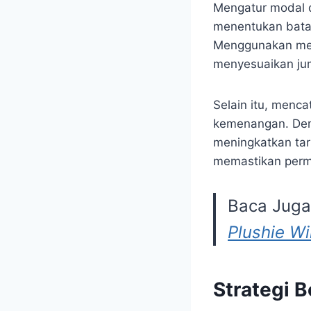
Mengatur modal d
menentukan batas
Menggunakan met
menyesuaikan jum
Selain itu, menc
kemenangan. Den
meningkatkan tar
memastikan perm
Baca Jug
Plushie W
Strategi 