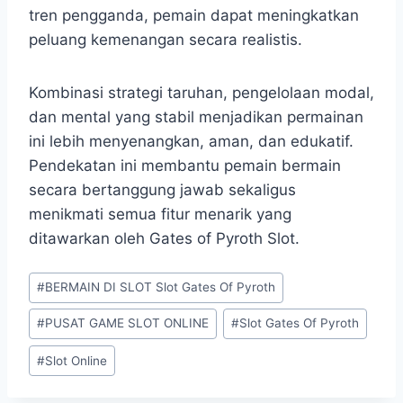
tren pengganda, pemain dapat meningkatkan
peluang kemenangan secara realistis.
Kombinasi strategi taruhan, pengelolaan modal,
dan mental yang stabil menjadikan permainan
ini lebih menyenangkan, aman, dan edukatif.
Pendekatan ini membantu pemain bermain
secara bertanggung jawab sekaligus
menikmati semua fitur menarik yang
ditawarkan oleh Gates of Pyroth Slot.
Post
#
BERMAIN DI SLOT Slot Gates Of Pyroth
Tags:
#
PUSAT GAME SLOT ONLINE
#
Slot Gates Of Pyroth
#
Slot Online