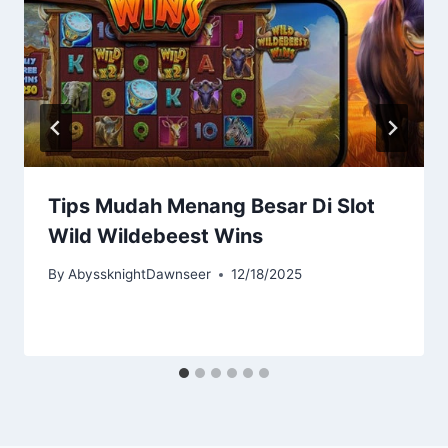
Tips Mudah Menang Besar Di Slot
Wild Wildebeest Wins
By
AbyssknightDawnseer
12/18/2025