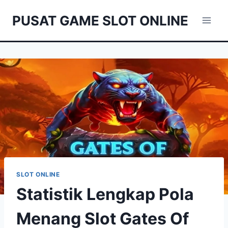
Skip
PUSAT GAME SLOT ONLINE
to
content
SLOT ONLINE
Statistik Lengkap Pola
Menang Slot Gates Of