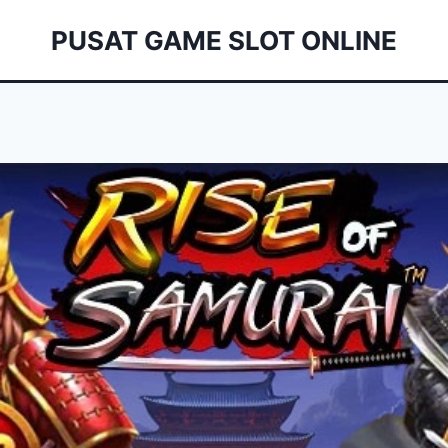
PUSAT GAME SLOT ONLINE