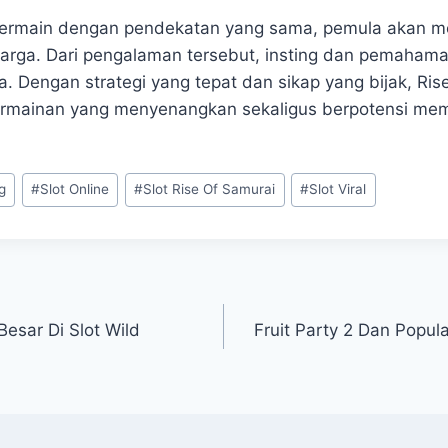
bermain dengan pendekatan yang sama, pemula akan 
rga. Dari pengalaman tersebut, insting dan pemahama
. Dengan strategi yang tepat dan sikap yang bijak, Ris
ermainan yang menyenangkan sekaligus berpotensi me
g
#
Slot Online
#
Slot Rise Of Samurai
#
Slot Viral
esar Di Slot Wild
Fruit Party 2 Dan Popul