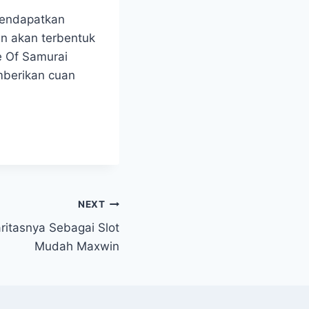
mendapatkan
n akan terbentuk
e Of Samurai
mberikan cuan
NEXT
aritasnya Sebagai Slot
Mudah Maxwin