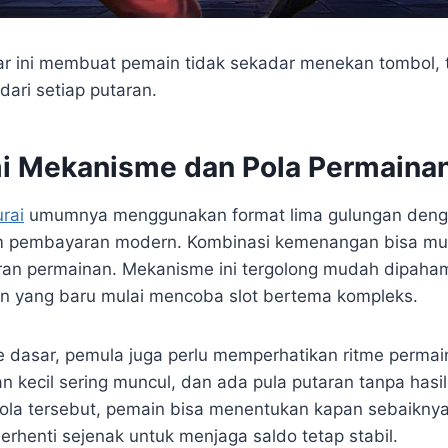
 ini membuat pemain tidak sekadar menekan tombol, t
dari setiap putaran.
 Mekanisme dan Pola Permaina
rai
umumnya menggunakan format lima gulungan deng
em pembayaran modern. Kombinasi kemenangan bisa munc
ran permainan. Mekanisme ini tergolong mudah dipaham
n yang baru mulai mencoba slot bertema kompleks.
 dasar, pemula juga perlu memperhatikan ritme permai
kecil sering muncul, dan ada pula putaran tanpa hasi
la tersebut, pemain bisa menentukan kapan sebaiknya
rhenti sejenak untuk menjaga saldo tetap stabil.