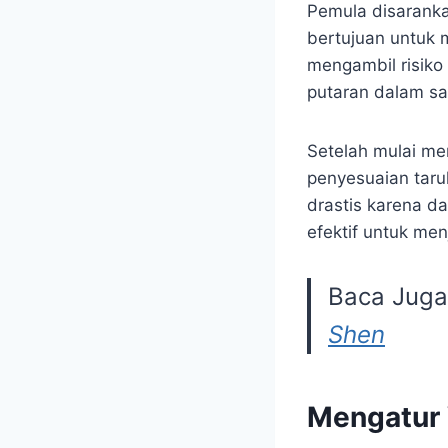
Pemula disaranka
bertujuan untuk 
mengambil risiko
putaran dalam sat
Setelah mulai me
penyesuaian taru
drastis karena d
efektif untuk me
Baca Jug
Shen
Mengatur 