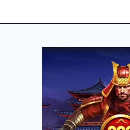
Skip
to
content