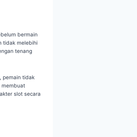
Sebelum bermain
 tidak melebihi
engan tenang
, pemain tidak
ap membuat
kter slot secara