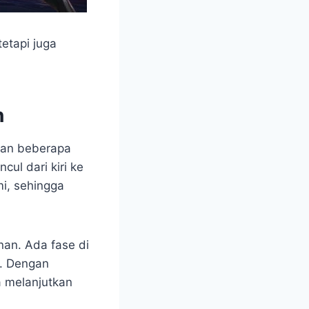
etapi juga
n
an beberapa
ul dari kiri ke
i, sehingga
nan. Ada fase di
l. Dengan
 melanjutkan