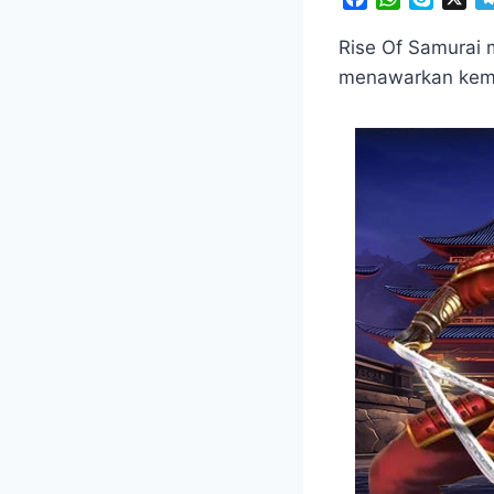
a
h
k
c
a
y
Rise Of Samurai 
e
t
p
menawarkan kem
b
s
e
o
A
o
p
k
p