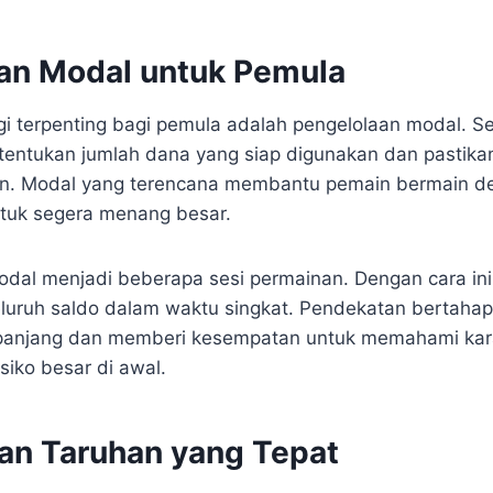
an Modal untuk Pemula
egi terpenting bagi pemula adalah pengelolaan modal. 
 tentukan jumlah dana yang siap digunakan dan pastikan
. Modal yang terencana membantu pemain bermain d
tuk segera menang besar.
modal menjadi beberapa sesi permainan. Dengan cara ini
luruh saldo dalam waktu singkat. Pendekatan bertah
panjang dan memberi kesempatan untuk memahami kara
isiko besar di awal.
n Taruhan yang Tepat