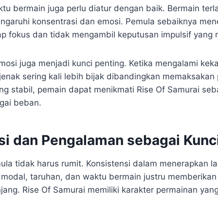
tu bermain juga perlu diatur dengan baik. Bermain terl
ngaruhi konsentrasi dan emosi. Pemula sebaiknya men
ap fokus dan tidak mengambil keputusan impulsif yang 
osi juga menjadi kunci penting. Ketika mengalami keka
ejenak sering kali lebih bijak dibandingkan memaksakan
g stabil, pemain dapat menikmati Rise Of Samurai seb
gai beban.
si dan Pengalaman sebagai Kunc
mula tidak harus rumit. Konsistensi dalam menerapkan 
 modal, taruhan, dan waktu bermain justru memberikan
ang. Rise Of Samurai memiliki karakter permainan yang 