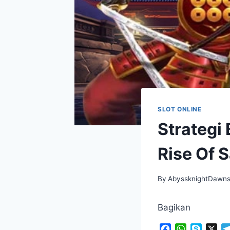
SLOT ONLINE
Strategi
Rise Of 
By
AbyssknightDawns
Bagikan
F
W
S
X