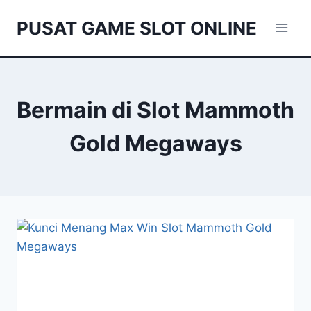
Skip
PUSAT GAME SLOT ONLINE
to
content
Bermain di Slot Mammoth
Gold Megaways