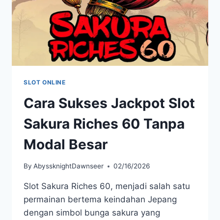
SLOT ONLINE
Cara Sukses Jackpot Slot
Sakura Riches 60 Tanpa
Modal Besar
By
AbyssknightDawnseer
02/16/2026
Slot Sakura Riches 60, menjadi salah satu
permainan bertema keindahan Jepang
dengan simbol bunga sakura yang