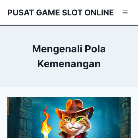
Skip
PUSAT GAME SLOT ONLINE
to
content
Mengenali Pola
Kemenangan