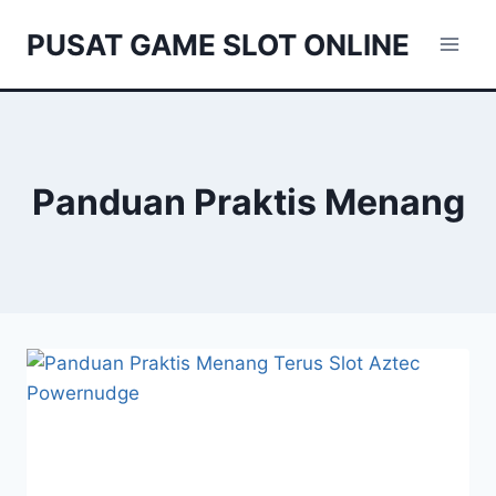
Skip
PUSAT GAME SLOT ONLINE
to
content
Panduan Praktis Menang