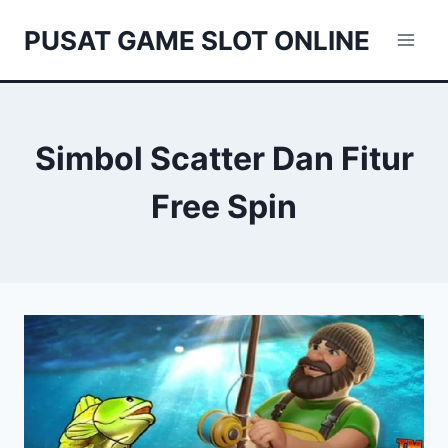
Skip
PUSAT GAME SLOT ONLINE
to
content
Simbol Scatter Dan Fitur
Free Spin