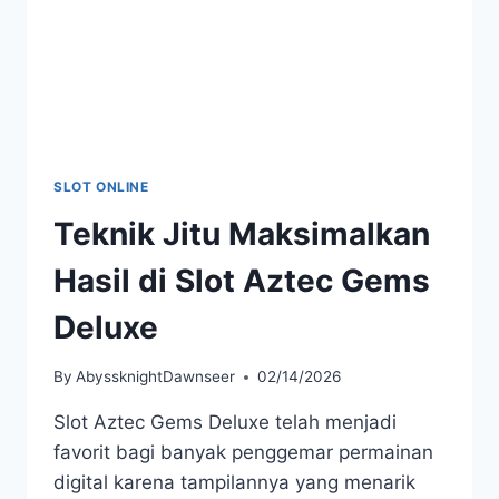
SLOT ONLINE
Teknik Jitu Maksimalkan
Hasil di Slot Aztec Gems
Deluxe
By
AbyssknightDawnseer
02/14/2026
Slot Aztec Gems Deluxe telah menjadi
favorit bagi banyak penggemar permainan
digital karena tampilannya yang menarik