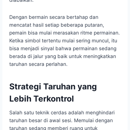
Dengan bermain secara bertahap dan
mencatat hasil setiap beberapa putaran,
pemain bisa mulai merasakan ritme permainan.
Ketika simbol tertentu mulai sering muncul, itu
bisa menjadi sinyal bahwa permainan sedang
berada di jalur yang baik untuk meningkatkan
taruhan secara perlahan.
Strategi Taruhan yang
Lebih Terkontrol
Salah satu teknik cerdas adalah menghindari
taruhan besar di awal sesi. Memulai dengan
taruhan sedang memberi ruang untuk