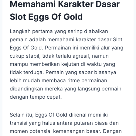
Memahami Karakter Dasar
Slot Eggs Of Gold
Langkah pertama yang sering diabaikan
pemain adalah memahami karakter dasar Slot
Eggs Of Gold. Permainan ini memiliki alur yang
cukup stabil, tidak terlalu agresif, namun
mampu memberikan kejutan di waktu yang
tidak terduga. Pemain yang sabar biasanya
lebih mudah membaca ritme permainan
dibandingkan mereka yang langsung bermain
dengan tempo cepat.
Selain itu, Eggs Of Gold dikenal memiliki
transisi yang halus antara putaran biasa dan
momen potensial kemenangan besar. Dengan