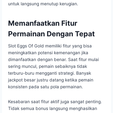
untuk langsung menutup kerugian.
Memanfaatkan Fitur
Permainan Dengan Tepat
Slot Eggs Of Gold memiliki fitur yang bisa
meningkatkan potensi kemenangan jika
dimanfaatkan dengan benar. Saat fitur mulai
sering muncul, pemain sebaiknya tidak
terburu-buru mengganti strategi. Banyak
jackpot besar justru datang ketika pemain
konsisten pada satu pola permainan.
Kesabaran saat fitur aktif juga sangat penting.
Tidak semua bonus langsung menghasilkan