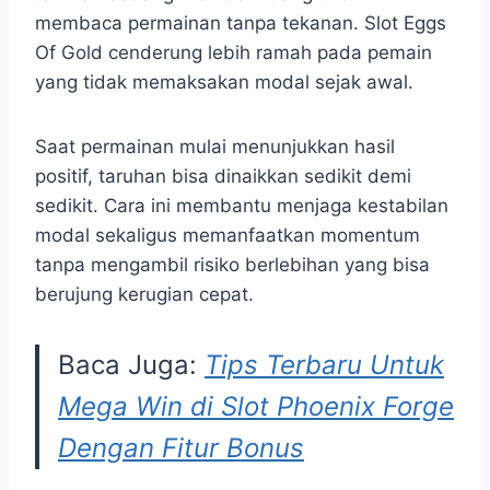
membaca permainan tanpa tekanan. Slot Eggs
Of Gold cenderung lebih ramah pada pemain
yang tidak memaksakan modal sejak awal.
Saat permainan mulai menunjukkan hasil
positif, taruhan bisa dinaikkan sedikit demi
sedikit. Cara ini membantu menjaga kestabilan
modal sekaligus memanfaatkan momentum
tanpa mengambil risiko berlebihan yang bisa
berujung kerugian cepat.
Baca Juga:
Tips Terbaru Untuk
Mega Win di Slot Phoenix Forge
Dengan Fitur Bonus