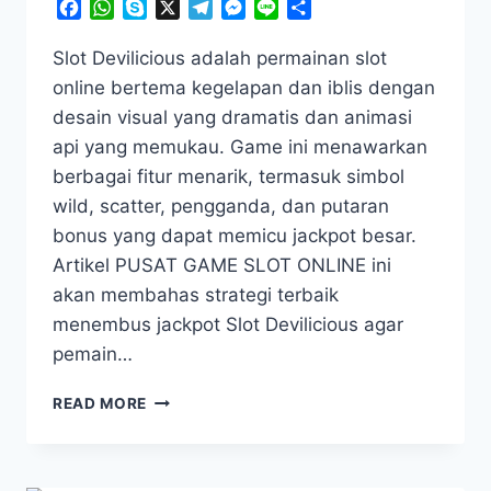
Facebook
WhatsApp
Skype
X
Telegram
Messenger
Line
Share
Slot Devilicious adalah permainan slot
online bertema kegelapan dan iblis dengan
desain visual yang dramatis dan animasi
api yang memukau. Game ini menawarkan
berbagai fitur menarik, termasuk simbol
wild, scatter, pengganda, dan putaran
bonus yang dapat memicu jackpot besar.
Artikel PUSAT GAME SLOT ONLINE ini
akan membahas strategi terbaik
menembus jackpot Slot Devilicious agar
pemain…
STRATEGI
READ MORE
TERBAIK
MENEMBUS
JACKPOT
SLOT