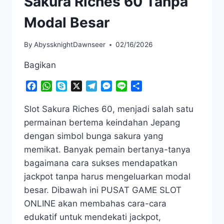
Sakura Riches 60 Tanpa
Modal Besar
By
AbyssknightDawnseer
02/16/2026
Bagikan
Facebook
WhatsApp
Skype
X
Telegram
Messenger
Line
Share
Slot Sakura Riches 60, menjadi salah satu
permainan bertema keindahan Jepang
dengan simbol bunga sakura yang
memikat. Banyak pemain bertanya-tanya
bagaimana cara sukses mendapatkan
jackpot tanpa harus mengeluarkan modal
besar. Dibawah ini PUSAT GAME SLOT
ONLINE akan membahas cara-cara
edukatif untuk mendekati jackpot,