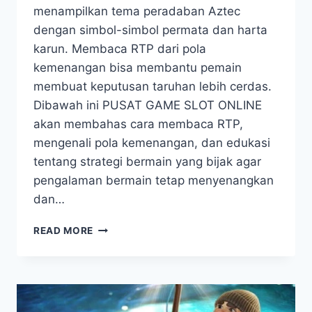
menampilkan tema peradaban Aztec
dengan simbol-simbol permata dan harta
karun. Membaca RTP dari pola
kemenangan bisa membantu pemain
membuat keputusan taruhan lebih cerdas.
Dibawah ini PUSAT GAME SLOT ONLINE
akan membahas cara membaca RTP,
mengenali pola kemenangan, dan edukasi
tentang strategi bermain yang bijak agar
pengalaman bermain tetap menyenangkan
dan…
CARA
READ MORE
MEMBACA
RTP
SLOT
AZTEC
GEMS