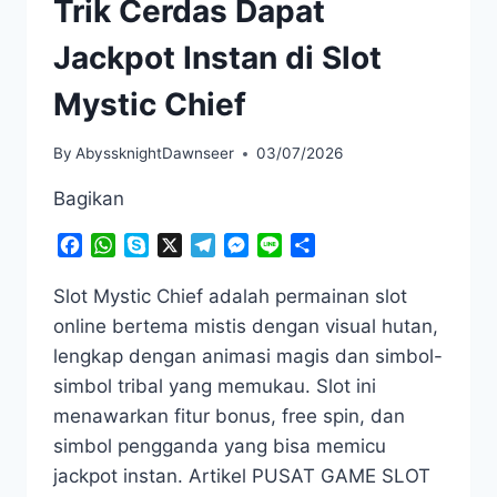
Trik Cerdas Dapat
Jackpot Instan di Slot
Mystic Chief
By
AbyssknightDawnseer
03/07/2026
Bagikan
Facebook
WhatsApp
Skype
X
Telegram
Messenger
Line
Share
Slot Mystic Chief adalah permainan slot
online bertema mistis dengan visual hutan,
lengkap dengan animasi magis dan simbol-
simbol tribal yang memukau. Slot ini
menawarkan fitur bonus, free spin, dan
simbol pengganda yang bisa memicu
jackpot instan. Artikel PUSAT GAME SLOT