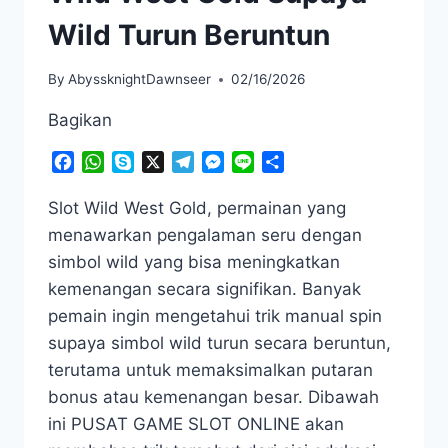
Wild Turun Beruntun
By
AbyssknightDawnseer
02/16/2026
Bagikan
Facebook
WhatsApp
Skype
X
Telegram
Messenger
Line
Share
Slot Wild West Gold, permainan yang
menawarkan pengalaman seru dengan
simbol wild yang bisa meningkatkan
kemenangan secara signifikan. Banyak
pemain ingin mengetahui trik manual spin
supaya simbol wild turun secara beruntun,
terutama untuk memaksimalkan putaran
bonus atau kemenangan besar. Dibawah
ini PUSAT GAME SLOT ONLINE akan