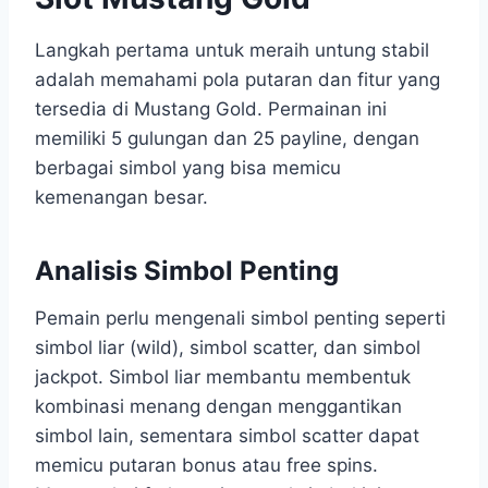
Langkah pertama untuk meraih untung stabil
adalah memahami pola putaran dan fitur yang
tersedia di Mustang Gold. Permainan ini
memiliki 5 gulungan dan 25 payline, dengan
berbagai simbol yang bisa memicu
kemenangan besar.
Analisis Simbol Penting
Pemain perlu mengenali simbol penting seperti
simbol liar (wild), simbol scatter, dan simbol
jackpot. Simbol liar membantu membentuk
kombinasi menang dengan menggantikan
simbol lain, sementara simbol scatter dapat
memicu putaran bonus atau free spins.