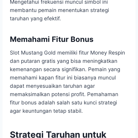
Mengetahui frekuensi muncul simbol ini
membantu pemain menentukan strategi
taruhan yang efektif.
Memahami Fitur Bonus
Slot Mustang Gold memiliki fitur Money Respin
dan putaran gratis yang bisa meningkatkan
kemenangan secara signifikan. Pemain yang
memahami kapan fitur ini biasanya muncul
dapat menyesuaikan taruhan agar
memaksimalkan potensi profit. Pemahaman
fitur bonus adalah salah satu kunci strategi
agar keuntungan tetap stabil.
Strategi Taruhan untuk