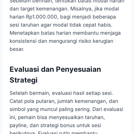
Sebelum bermain, tentukan batas modal harian
dan target kemenangan. Misalnya, jika modal
harian Rp1.000.000, bagi menjadi beberapa
sesi taruhan agar modal tidak cepat habis.
Menetapkan batas harian membantu menjaga
konsistensi dan mengurangi risiko kerugian
besar.
Evaluasi dan Penyesuaian
Strategi
Setelah bermain, evaluasi hasil setiap sesi.
Catat pola putaran, jumlah kemenangan, dan
simbol yang muncul paling sering. Dari evaluasi
ini, pemain bisa menyesuaikan taruhan,
payline, dan strategi bonus untuk sesi
berikutnya. Evaluasi rutin membantu