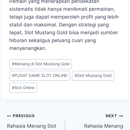
Pemain yang menerapkan pendekatan
sistematis tidak hanya menikmati permainan,
tetapi juga dapat memperoleh profit yang lebih
stabil dan maksimal. Dengan strategi yang
tepat, Slot Mustang Gold bisa menjadi sumber
hiburan sekaligus peluang cuan yang
menyenangkan.
Post
#
Menang di Slot Mustang Gold
Tags:
#
PUSAT GAME SLOT ONLINE
#
Slot Mustang Gold
#
Slot Online
Post
PREVIOUS
NEXT
Rahasia Menang Slot
Rahasia Menang
navigation