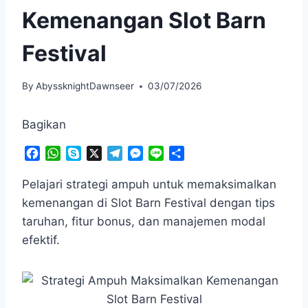
Kemenangan Slot Barn
Festival
By
AbyssknightDawnseer
03/07/2026
Bagikan
F
W
S
X
T
M
L
S
a
h
k
e
e
i
h
c
a
y
l
s
n
a
Pelajari strategi ampuh untuk memaksimalkan
e
t
p
e
s
e
r
kemenangan di Slot Barn Festival dengan tips
b
s
e
g
e
e
taruhan, fitur bonus, dan manajemen modal
o
A
r
n
efektif.
o
p
a
g
k
p
m
e
r