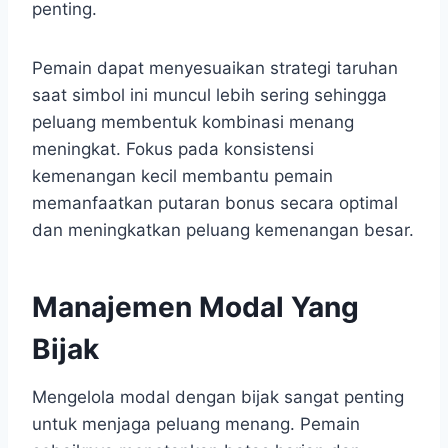
penting.
Pemain dapat menyesuaikan strategi taruhan
saat simbol ini muncul lebih sering sehingga
peluang membentuk kombinasi menang
meningkat. Fokus pada konsistensi
kemenangan kecil membantu pemain
memanfaatkan putaran bonus secara optimal
dan meningkatkan peluang kemenangan besar.
Manajemen Modal Yang
Bijak
Mengelola modal dengan bijak sangat penting
untuk menjaga peluang menang. Pemain