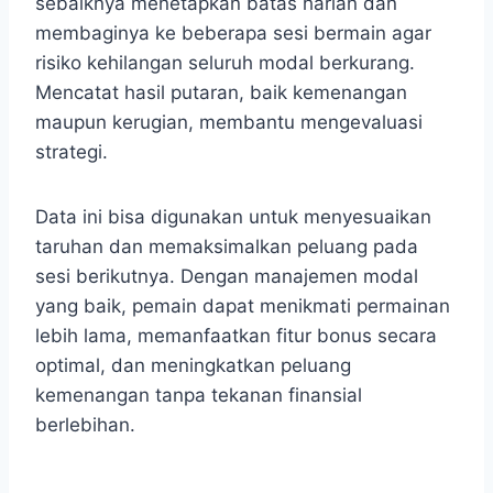
sebaiknya menetapkan batas harian dan
membaginya ke beberapa sesi bermain agar
risiko kehilangan seluruh modal berkurang.
Mencatat hasil putaran, baik kemenangan
maupun kerugian, membantu mengevaluasi
strategi.
Data ini bisa digunakan untuk menyesuaikan
taruhan dan memaksimalkan peluang pada
sesi berikutnya. Dengan manajemen modal
yang baik, pemain dapat menikmati permainan
lebih lama, memanfaatkan fitur bonus secara
optimal, dan meningkatkan peluang
kemenangan tanpa tekanan finansial
berlebihan.