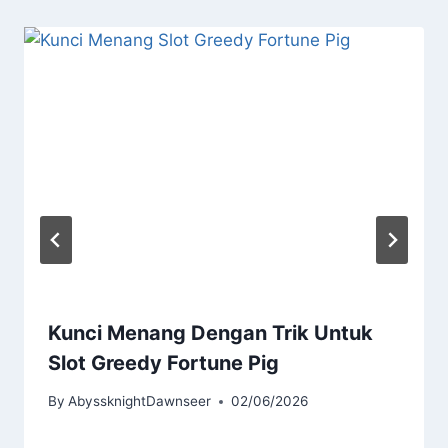
Kunci Menang Dengan Trik Untuk
Slot Greedy Fortune Pig
By
AbyssknightDawnseer
02/06/2026