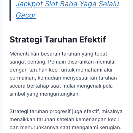
Jackpot Slot Baba Yaga Selalu
Gacor
Strategi Taruhan Efektif
Menentukan besaran taruhan yang tepat
sangat penting. Pemain disarankan memulai
dengan taruhan kecil untuk memahami alur
permainan, kemudian menyesuaikan taruhan
secara bertahap saat mulai mengenali pola
simbol yang menguntungkan.
Strategi taruhan progresif juga efektif, misalnya
menaikkan taruhan setelah kemenangan kecil
dan menurunkannya saat mengalami kerugian.