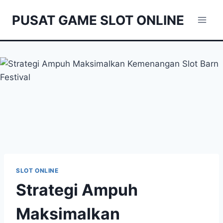
Skip
PUSAT GAME SLOT ONLINE
to
content
SLOT ONLINE
Strategi Ampuh
Maksimalkan