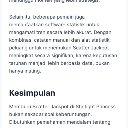
Selain itu, beberapa pemain juga
memanfaatkan software statistik untuk
mengamati tren secara lebih akurat. Dengan
kombinasi catatan manual dan alat statistik,
peluang untuk menemukan Scatter Jackpot
meningkat secara signifikan, karena keputusan
taruhan menjadi lebih berbasis data, bukan
hanya insting.
Kesimpulan
Memburu Scatter Jackpot di Starlight Princess
bukan sekadar soal keberuntungan.
Dibutuhkan pemahaman mendalam tentang