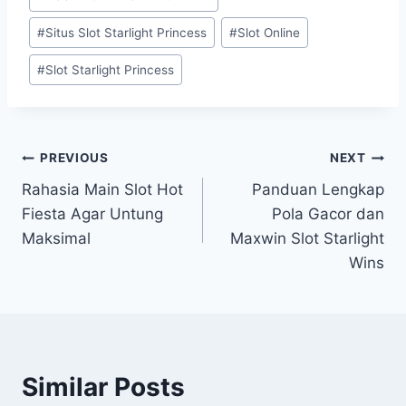
Tags:
#
Situs Slot Starlight Princess
#
Slot Online
#
Slot Starlight Princess
Post
PREVIOUS
NEXT
Rahasia Main Slot Hot
Panduan Lengkap
navigation
Fiesta Agar Untung
Pola Gacor dan
Maksimal
Maxwin Slot Starlight
Wins
Similar Posts