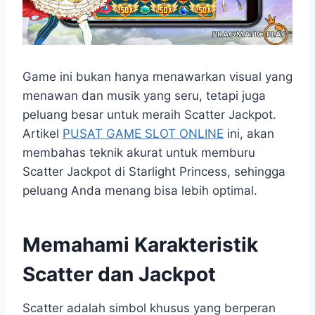
Game ini bukan hanya menawarkan visual yang
menawan dan musik yang seru, tetapi juga
peluang besar untuk meraih Scatter Jackpot.
Artikel
PUSAT GAME SLOT ONLINE
ini, akan
membahas teknik akurat untuk memburu
Scatter Jackpot di Starlight Princess, sehingga
peluang Anda menang bisa lebih optimal.
Memahami Karakteristik
Scatter dan Jackpot
Scatter adalah simbol khusus yang berperan