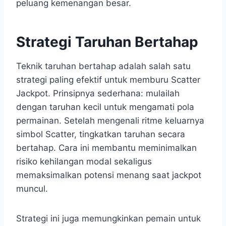
peluang kemenangan besar.
Strategi Taruhan Bertahap
Teknik taruhan bertahap adalah salah satu
strategi paling efektif untuk memburu Scatter
Jackpot. Prinsipnya sederhana: mulailah
dengan taruhan kecil untuk mengamati pola
permainan. Setelah mengenali ritme keluarnya
simbol Scatter, tingkatkan taruhan secara
bertahap. Cara ini membantu meminimalkan
risiko kehilangan modal sekaligus
memaksimalkan potensi menang saat jackpot
muncul.
Strategi ini juga memungkinkan pemain untuk