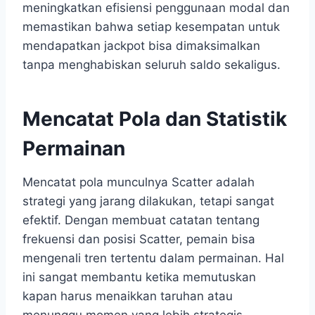
meningkatkan efisiensi penggunaan modal dan
memastikan bahwa setiap kesempatan untuk
mendapatkan jackpot bisa dimaksimalkan
tanpa menghabiskan seluruh saldo sekaligus.
Mencatat Pola dan Statistik
Permainan
Mencatat pola munculnya Scatter adalah
strategi yang jarang dilakukan, tetapi sangat
efektif. Dengan membuat catatan tentang
frekuensi dan posisi Scatter, pemain bisa
mengenali tren tertentu dalam permainan. Hal
ini sangat membantu ketika memutuskan
kapan harus menaikkan taruhan atau
menunggu momen yang lebih strategis.