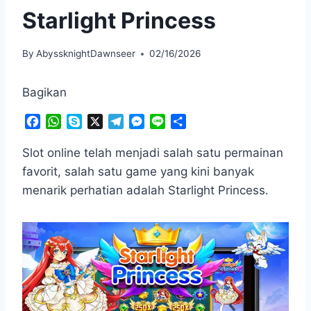
Starlight Princess
By
AbyssknightDawnseer
02/16/2026
Bagikan
F
W
S
X
T
M
L
S
a
h
k
e
e
i
h
c
a
y
l
s
n
a
Slot online telah menjadi salah satu permainan
e
t
p
e
s
e
r
favorit, salah satu game yang kini banyak
b
s
e
g
e
e
menarik perhatian adalah Starlight Princess.
o
A
r
n
o
p
a
g
k
p
m
e
r