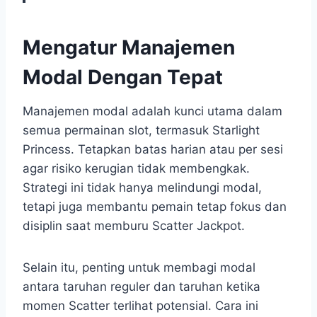
Mengatur Manajemen
Modal Dengan Tepat
Manajemen modal adalah kunci utama dalam
semua permainan slot, termasuk Starlight
Princess. Tetapkan batas harian atau per sesi
agar risiko kerugian tidak membengkak.
Strategi ini tidak hanya melindungi modal,
tetapi juga membantu pemain tetap fokus dan
disiplin saat memburu Scatter Jackpot.
Selain itu, penting untuk membagi modal
antara taruhan reguler dan taruhan ketika
momen Scatter terlihat potensial. Cara ini