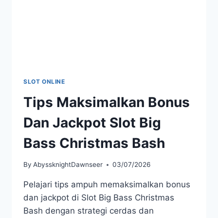
SLOT ONLINE
Tips Maksimalkan Bonus
Dan Jackpot Slot Big
Bass Christmas Bash
By
AbyssknightDawnseer
03/07/2026
Pelajari tips ampuh memaksimalkan bonus
dan jackpot di Slot Big Bass Christmas
Bash dengan strategi cerdas dan