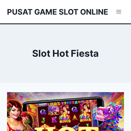
Skip
PUSAT GAME SLOT ONLINE
to
content
Slot Hot Fiesta