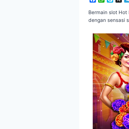
a
h
k
c
a
y
Bermain slot Ho
e
t
p
dengan sensasi s
b
s
e
o
A
o
p
k
p