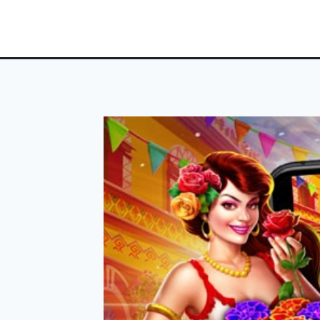
Skip
to
content