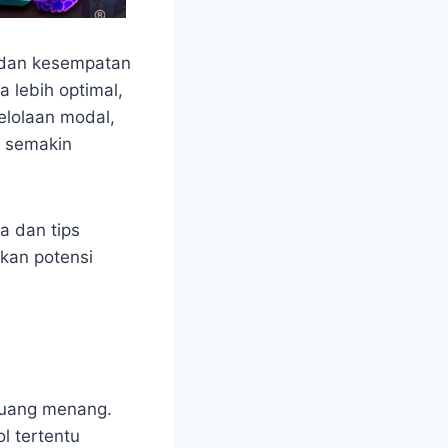
f, dan kesempatan
lebih optimal,
elolaan modal,
n semakin
 dan tips
kan potensi
eluang menang.
l tertentu