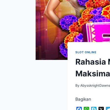
SLOT ONLINE
Rahasia 
Maksima
By
AbyssknightDawns
Bagikan
F
W
S
X