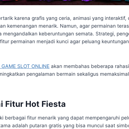
tarik karena grafis yang ceria, animasi yang interakti
n kemenangan menarik. Namun, agar permainan terasa 
a mengandalkan keberuntungan semata. Strategi, peng
itur permainan menjadi kunci agar peluang keuntunga
 GAME SLOT ONLINE
akan membahas beberapa rahasia
eningkatkan pengalaman bermain sekaligus memaksimal
Fitur Hot Fiesta
iki berbagai fitur menarik yang dapat mempengaruhi p
utama adalah putaran gratis yang bisa muncul saat simbo