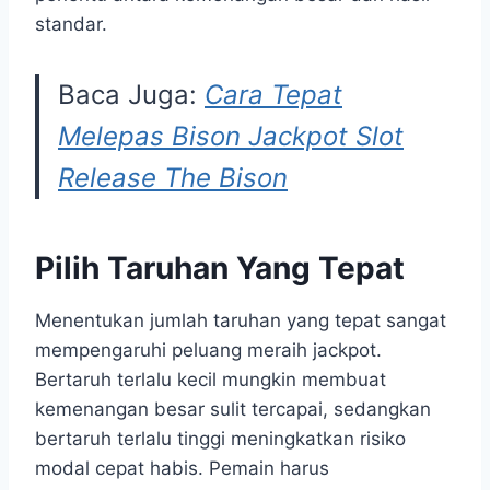
standar.
Baca Juga:
Cara Tepat
Melepas Bison Jackpot Slot
Release The Bison
Pilih Taruhan Yang Tepat
Menentukan jumlah taruhan yang tepat sangat
mempengaruhi peluang meraih jackpot.
Bertaruh terlalu kecil mungkin membuat
kemenangan besar sulit tercapai, sedangkan
bertaruh terlalu tinggi meningkatkan risiko
modal cepat habis. Pemain harus