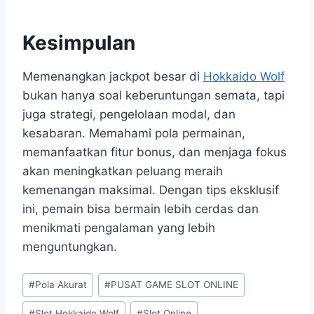
Kesimpulan
Memenangkan jackpot besar di
Hokkaido Wolf
bukan hanya soal keberuntungan semata, tapi
juga strategi, pengelolaan modal, dan
kesabaran. Memahami pola permainan,
memanfaatkan fitur bonus, dan menjaga fokus
akan meningkatkan peluang meraih
kemenangan maksimal. Dengan tips eksklusif
ini, pemain bisa bermain lebih cerdas dan
menikmati pengalaman yang lebih
menguntungkan.
Post
#
Pola Akurat
#
PUSAT GAME SLOT ONLINE
Tags:
#
Slot Hokkaido Wolf
#
Slot Online