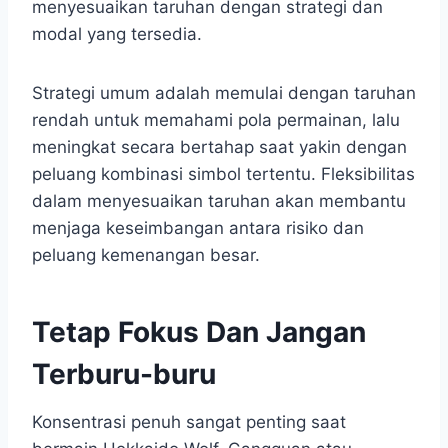
menyesuaikan taruhan dengan strategi dan
modal yang tersedia.
Strategi umum adalah memulai dengan taruhan
rendah untuk memahami pola permainan, lalu
meningkat secara bertahap saat yakin dengan
peluang kombinasi simbol tertentu. Fleksibilitas
dalam menyesuaikan taruhan akan membantu
menjaga keseimbangan antara risiko dan
peluang kemenangan besar.
Tetap Fokus Dan Jangan
Terburu-buru
Konsentrasi penuh sangat penting saat