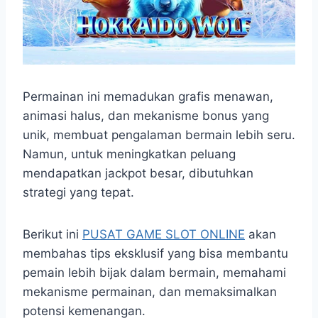
Permainan ini memadukan grafis menawan,
animasi halus, dan mekanisme bonus yang
unik, membuat pengalaman bermain lebih seru.
Namun, untuk meningkatkan peluang
mendapatkan jackpot besar, dibutuhkan
strategi yang tepat.
Berikut ini
PUSAT GAME SLOT ONLINE
akan
membahas tips eksklusif yang bisa membantu
pemain lebih bijak dalam bermain, memahami
mekanisme permainan, dan memaksimalkan
potensi kemenangan.