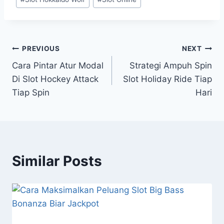
Post
PREVIOUS
NEXT
Cara Pintar Atur Modal
Strategi Ampuh Spin
navigation
Di Slot Hockey Attack
Slot Holiday Ride Tiap
Tiap Spin
Hari
Similar Posts