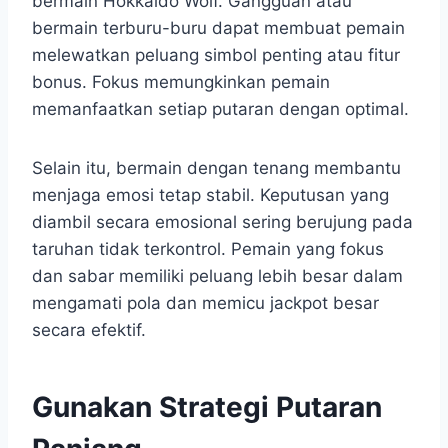
bermain Hokkaido Wolf. Gangguan atau
bermain terburu-buru dapat membuat pemain
melewatkan peluang simbol penting atau fitur
bonus. Fokus memungkinkan pemain
memanfaatkan setiap putaran dengan optimal.
Selain itu, bermain dengan tenang membantu
menjaga emosi tetap stabil. Keputusan yang
diambil secara emosional sering berujung pada
taruhan tidak terkontrol. Pemain yang fokus
dan sabar memiliki peluang lebih besar dalam
mengamati pola dan memicu jackpot besar
secara efektif.
Gunakan Strategi Putaran