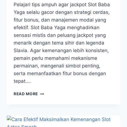
Pelajari tips ampuh agar jackpot Slot Baba
Yaga selalu gacor dengan strategi cerdas,
fitur bonus, dan manajemen modal yang
efektif. Slot Baba Yaga menghadirkan
sensasi mistis dan peluang jackpot yang
menarik dengan tema sihir dan legenda
Slavia. Agar kemenangan lebih konsisten,
pemain perlu memahami mekanisme
permainan, mengenali simbol penting,
serta memanfaatkan fitur bonus dengan
tepat….
TIPS
READ MORE
AMPUH
BIAR
JACKPOT
SLOT
BABA