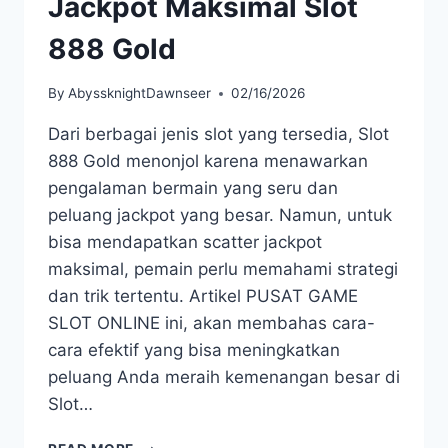
Jackpot Maksimal Slot
888 Gold
By
AbyssknightDawnseer
02/16/2026
Dari berbagai jenis slot yang tersedia, Slot
888 Gold menonjol karena menawarkan
pengalaman bermain yang seru dan
peluang jackpot yang besar. Namun, untuk
bisa mendapatkan scatter jackpot
maksimal, pemain perlu memahami strategi
dan trik tertentu. Artikel PUSAT GAME
SLOT ONLINE ini, akan membahas cara-
cara efektif yang bisa meningkatkan
peluang Anda meraih kemenangan besar di
Slot…
TRIK