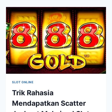
POLA
GACOR
SLOT
RUJAK
BONANZA
SLOT ONLINE
Trik Rahasia
Mendapatkan Scatter