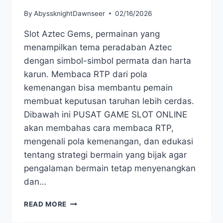
By
AbyssknightDawnseer
02/16/2026
Slot Aztec Gems, permainan yang
menampilkan tema peradaban Aztec
dengan simbol-simbol permata dan harta
karun. Membaca RTP dari pola
kemenangan bisa membantu pemain
membuat keputusan taruhan lebih cerdas.
Dibawah ini PUSAT GAME SLOT ONLINE
akan membahas cara membaca RTP,
mengenali pola kemenangan, dan edukasi
tentang strategi bermain yang bijak agar
pengalaman bermain tetap menyenangkan
dan…
CARA
READ MORE
MEMBACA
RTP