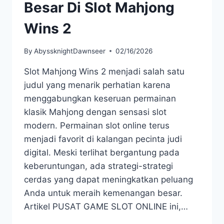
Besar Di Slot Mahjong
Wins 2
By
AbyssknightDawnseer
02/16/2026
Slot Mahjong Wins 2 menjadi salah satu
judul yang menarik perhatian karena
menggabungkan keseruan permainan
klasik Mahjong dengan sensasi slot
modern. Permainan slot online terus
menjadi favorit di kalangan pecinta judi
digital. Meski terlihat bergantung pada
keberuntungan, ada strategi-strategi
cerdas yang dapat meningkatkan peluang
Anda untuk meraih kemenangan besar.
Artikel PUSAT GAME SLOT ONLINE ini,…