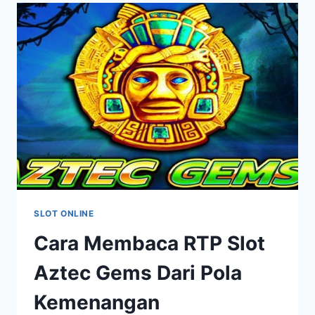
SLOT
AZTEC
POWERNUDGE
SLOT ONLINE
Cara Membaca RTP Slot
Aztec Gems Dari Pola
Kemenangan